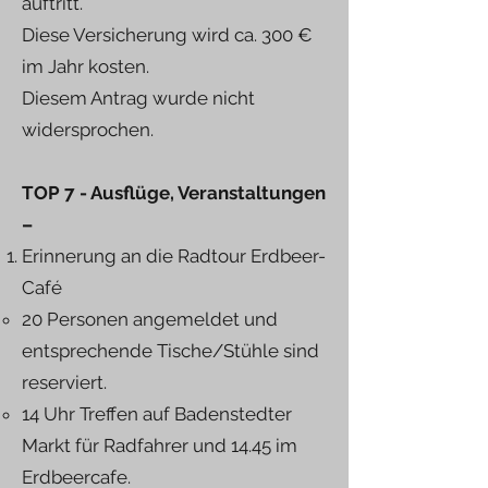
auftritt.
Diese Versicherung wird ca. 300 €
im Jahr kosten.
Diesem Antrag wurde nicht
widersprochen.
TOP 7 - Ausflüge, Veranstaltungen
–
Erinnerung an die Radtour Erdbeer-
Café
20 Personen angemeldet und
entsprechende Tische/Stühle sind
reserviert.
14 Uhr Treffen auf Badenstedter
Markt für Radfahrer und 14.45 im
Erdbeercafe.