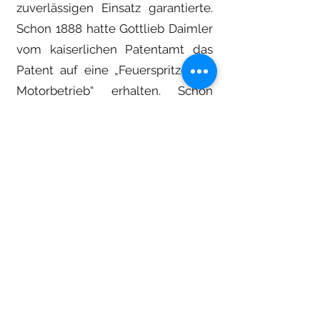
zuverlässigen Einsatz garantierte.
Schon 1888 hatte Gottlieb Daimler
vom kaiserlichen Patentamt das
Patent auf eine „Feuerspritze mit
Motorbetrieb“ erhalten. Schon
wenige Tage später präsentierte
Daimler Ende Juli 1888 der breiten
Öffentlichkeit auf der Ausstellung
aus Anlass des XIII. Deutschen
Feuerwehrtages in Hannover die
von seinem Motor getriebene
Benzinmotorspritze. Die
Ausstellung fand in der für 5000
Menschen eingerichteten Großen
Festhalle beim Floragarten „Bella
Vista“ statt. Die Zeit der