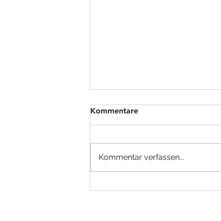
Kommentare
Kommentar verfassen...
milou & flint beim Sommer
Open Air