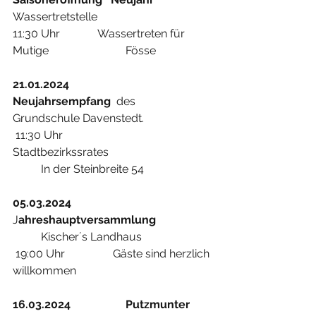
Wassertretstelle   		
11:30 Uhr 		Wassertreten für 
Mutige			Fösse 
21.01.2024
Neujahrsempfang
  des              		
Grundschule Davenstedt.   	
 11:30 Uhr                   
Stadtbezirkssrates                 		
	In der Steinbreite 54
05.03.2024
J
ahreshauptversammlung  
	Kischer´s Landhaus                
 19:00 Uhr                 Gäste sind herzlich 
willkommen              
16.03.2024
Putzmunter