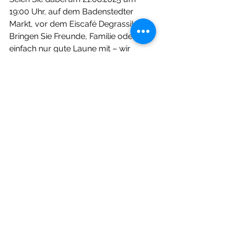
19:00 Uhr, auf dem Badenstedter 
Markt, vor dem Eiscafé Degrassi! 
Bringen Sie Freunde, Familie oder 
einfach nur gute Laune mit – wir 
freuen uns auf einen unvergesslichen 
Abend voller Rhythmus, Leidenschaft 
und bester Jazzmusik!
Verpassen Sie nicht dieses 
musikalische Highlight des Sommers 
– wir sehen uns auf dem 
Badenstedter Markt!
Alle ansehen
Aktuelle Beiträge