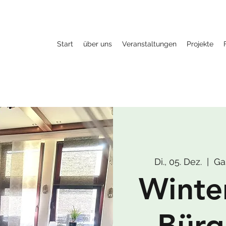
Start
über uns
Veranstaltungen
Projekte
Di., 05. Dez.
  |  
Ga
Winte
Bürg