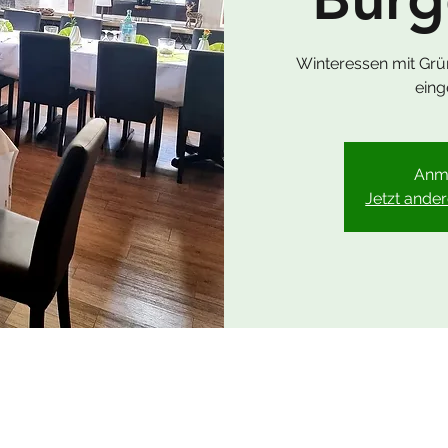
Winteressen mit Grün
eing
Anm
Jetzt ande