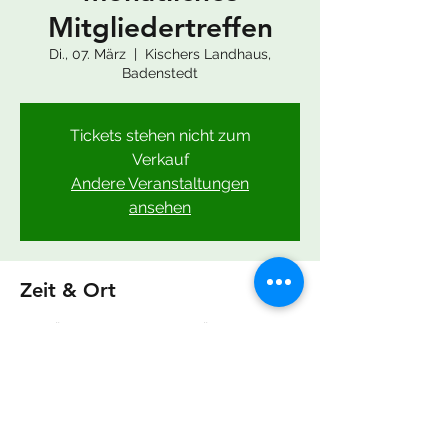
Mitgliedertreffen
Di., 07. März
  |  
Kischers Landhaus,
Badenstedt
Tickets stehen nicht zum
Verkauf
Andere Veranstaltungen
ansehen
Zeit & Ort
07. März 2023, 19:00 – 08. März 2023, 19:00
Kischers Landhaus, Badenstedt, Lenther
Str. 18, 30455 Hannover, Deutschland