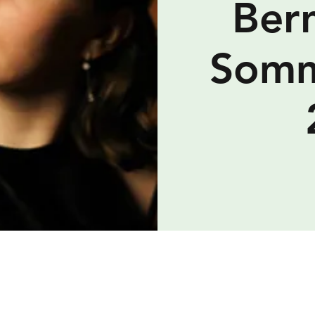
Ber
Somm