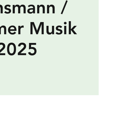
nsmann /
er Musik
2025