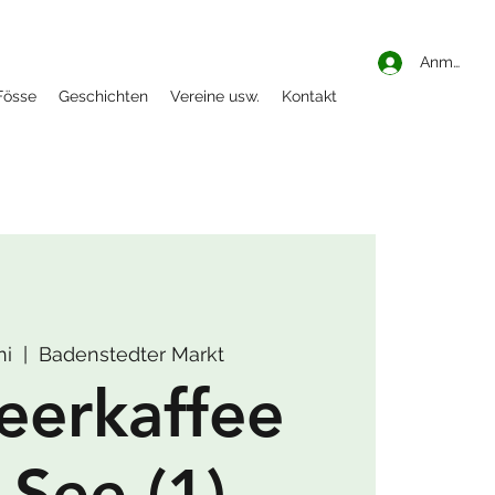
Anmelden
Fösse
Geschichten
Vereine usw.
Kontakt
ni
  |  
Badenstedter Markt
eerkaffee
See (1)