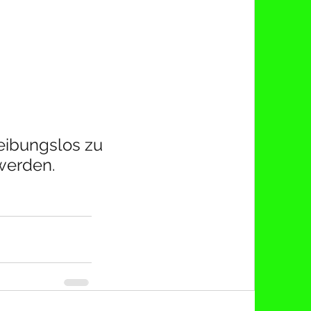
eibungslos zu 
werden. 
: