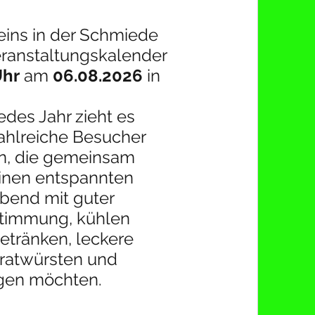
eins in der Schmiede 
eranstaltungskalender 
Uhr
 am 
06.08.2026
 in 
edes Jahr zieht es 
ahlreiche Besucher 
n, die gemeinsam 
inen entspannten 
bend mit guter 
timmung, kühlen 
etränken, leckere 
ratwürsten und 
gen möchten. 