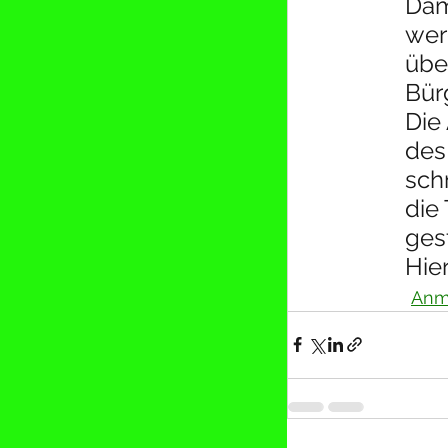
Dam
wer
übe
Bürg
Die
des
schn
die
ges
Hie
Anm