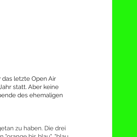
 
das letzte Open Air 
hr statt. Aber keine 
Spende des ehemaligen 
etan zu haben. Die drei 
n "orange bis blau", "blau 