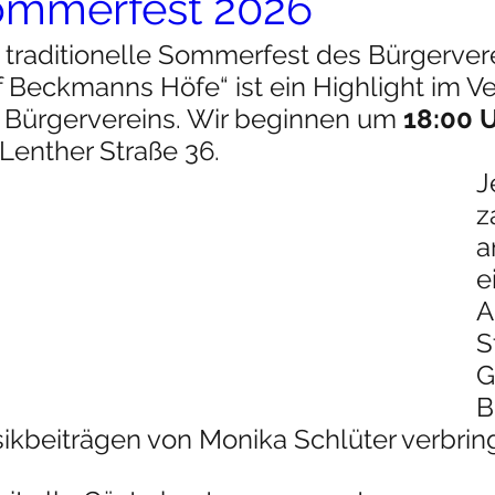
ommerfest 2026
 traditionelle Sommerfest des Bürgerver
f Beckmanns Höfe“ ist ein Highlight im V
 Bürgervereins. Wir beginnen um 
18:00 
 Lenther Straße 36.
J
z
a
e
A
S
G
B
ikbeiträgen von Monika Schlüter verbrin