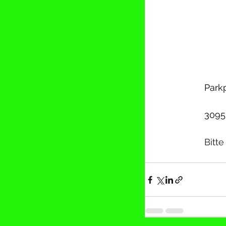
Park
3095
Bitt