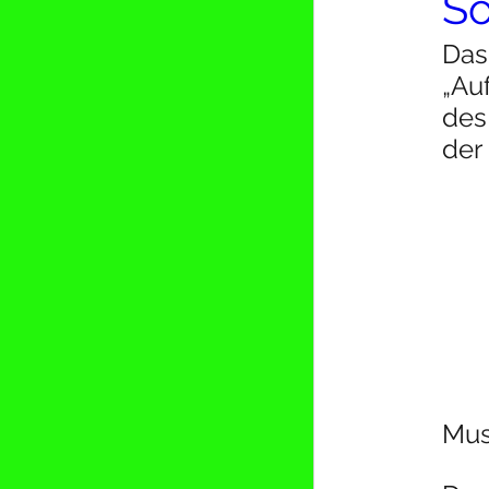
S
Das
„Au
des
der
Mus