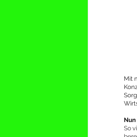
Mit m
Konz
Sorg
Wirt
Nun 
So v
bere