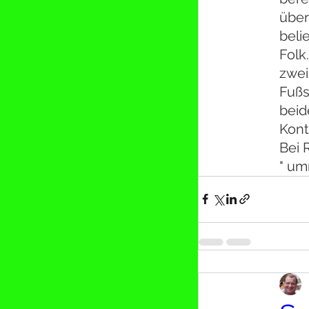
über
beli
Folk
zwei
Fußs
beid
Kont
Bei 
" um